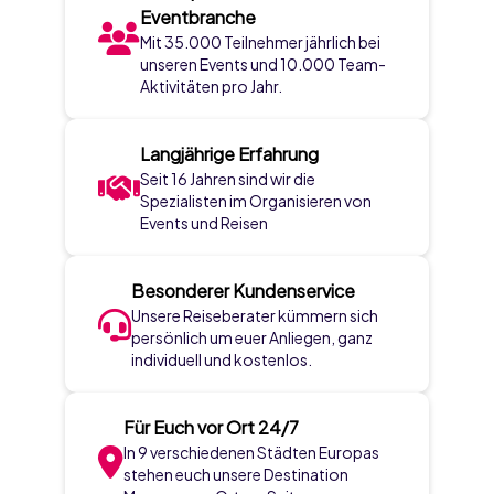
Eventbranche
Mit 35.000 Teilnehmer jährlich bei
unseren Events und 10.000 Team-
Aktivitäten pro Jahr.
Langjährige Erfahrung
Seit 16 Jahren sind wir die
Spezialisten im Organisieren von
Events und Reisen
Besonderer Kundenservice
Unsere Reiseberater kümmern sich
persönlich um euer Anliegen, ganz
individuell und kostenlos.
Für Euch vor Ort 24/7
In 9 verschiedenen Städten Europas
stehen euch unsere Destination