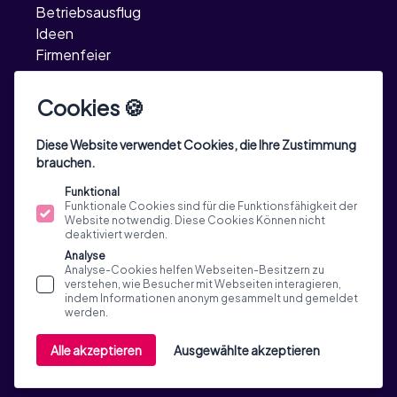
Betriebsausflug
Ideen
Firmenfeier
Ideen
Incentive Reisen
Cookies 🍪
TeamEvent
Ideen
Diese Website verwendet Cookies, die Ihre Zustimmung
brauchen.
Funktional
Funktionale Cookies sind für die Funktionsfähigkeit der
Website notwendig. Diese Cookies Können nicht
deaktiviert werden.
Analyse
Analyse-Cookies helfen Webseiten-Besitzern zu
verstehen, wie Besucher mit Webseiten interagieren,
indem Informationen anonym gesammelt und gemeldet
werden.
© 2015 - 2026 Custom Tours GmbH, Via Generale
Alle akzeptieren
Ausgewählte akzeptieren
Guisan 33a, 6900 Massagno, Switzerland