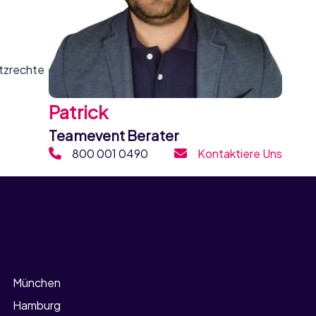
utzrechte
Patrick
Teamevent Berater
800 001 0490
Kontaktiere Uns
München
Hamburg