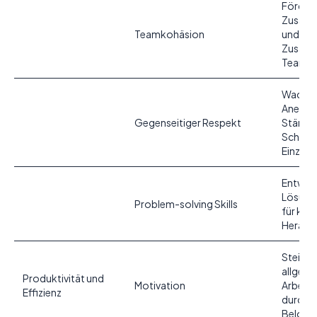
Förder
Zusamm
Teamkohäsion
und de
Zusamm
Team
Wachs
Anerke
Gegenseitiger Respekt
Stärke
Schwäc
Einzeln
Entwick
Lösung
Problem-solving Skills
für ko
Heraus
Steiger
allgem
Produktivität und
Motivation
Arbeits
Effizienz
durch A
Belohn