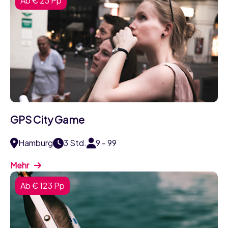
Ab € 23 Pp
GPS City Game
Hamburg
3 Std.
9 - 99
Mehr
Ab € 123 Pp