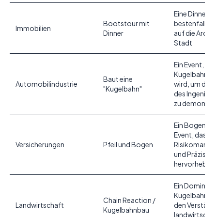
Eine Dinnerfah
Bootstour mit
bestenfalls mi
Immobilien
Dinner
auf die Archit
Stadt
Ein Event, bei
Kugelbahn g
Baut eine
Automobilindustrie
wird, um das
"Kugelbahn"
des Ingenieu
zu demonstri
Ein Bogensch
Event, das
Versicherungen
Pfeil und Bogen
Risikomanag
und Präzision
hervorhebt.
Ein Domino- 
Kugelbahn-Sp
Chain Reaction /
Landwirtschaft
den Verständn
Kugelbahnbau
landwirtschaf