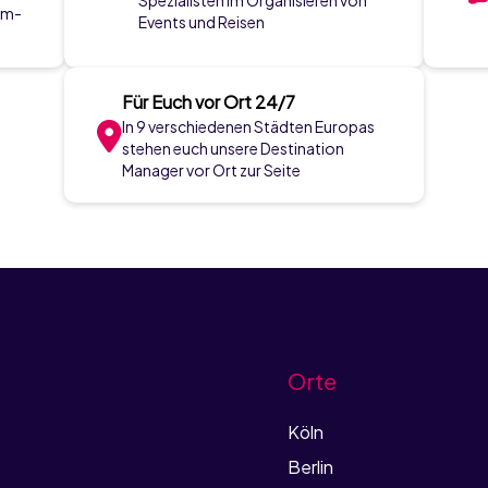
Spezialisten im Organisieren von
am-
Events und Reisen
Für Euch vor Ort 24/7
In 9 verschiedenen Städten Europas
stehen euch unsere Destination
Manager vor Ort zur Seite
Orte
Köln
Berlin