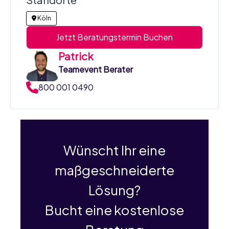
Köln
Jetzt Beratungstermin Buchen
Patrick
Teamevent Berater
800 001 0490
Wünscht Ihr eine
maßgeschneiderte
Lösung?
Bucht eine kostenlose