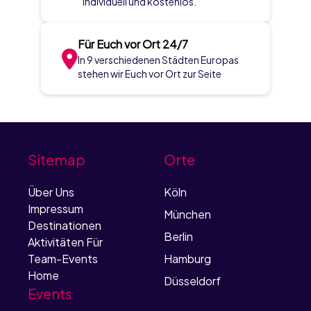
individuell und kostenlos.
Für Euch vor Ort 24/7
In 9 verschiedenen Städten Europas
stehen wir Euch vor Ort zur Seite
Sitemap
Orte
Über Uns
Köln
Impressum
München
Destinationen
Berlin
Aktivitäten Für
Team-Events
Hamburg
Home
Düsseldorf
Events