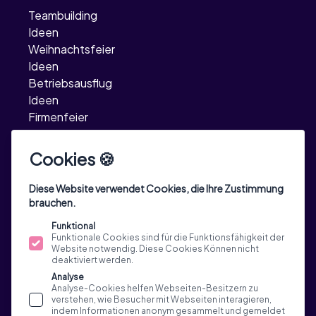
Teambuilding
Ideen
Weihnachtsfeier
Ideen
Betriebsausflug
Ideen
Firmenfeier
Ideen
Incentive Reisen
Cookies 🍪
TeamEvent
Ideen
Diese Website verwendet Cookies, die Ihre Zustimmung
brauchen.
Funktional
Funktionale Cookies sind für die Funktionsfähigkeit der
Website notwendig. Diese Cookies Können nicht
deaktiviert werden.
Analyse
Analyse-Cookies helfen Webseiten-Besitzern zu
verstehen, wie Besucher mit Webseiten interagieren,
indem Informationen anonym gesammelt und gemeldet