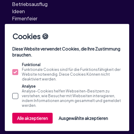
Betriebsausflug
Ideen
Firmenfeier
Ideen
Incentive Reisen
Cookies 🍪
TeamEvent
Ideen
Diese Website verwendet Cookies, die Ihre Zustimmung
brauchen.
Funktional
Funktionale Cookies sind für die Funktionsfähigkeit der
Website notwendig. Diese Cookies Können nicht
deaktiviert werden.
Analyse
Analyse-Cookies helfen Webseiten-Besitzern zu
verstehen, wie Besucher mit Webseiten interagieren,
indem Informationen anonym gesammelt und gemeldet
werden.
© 2015 - 2026 Custom Tours GmbH, Via Generale
Alle akzeptieren
Ausgewählte akzeptieren
Guisan 33a, 6900 Massagno, Switzerland