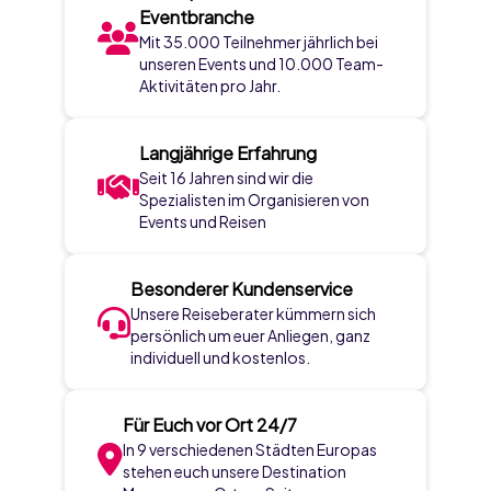
Eventbranche
Mit 35.000 Teilnehmer jährlich bei
unseren Events und 10.000 Team-
Aktivitäten pro Jahr.
Langjährige Erfahrung
Seit 16 Jahren sind wir die
Spezialisten im Organisieren von
Events und Reisen
Besonderer Kundenservice
Unsere Reiseberater kümmern sich
persönlich um euer Anliegen, ganz
individuell und kostenlos.
Für Euch vor Ort 24/7
In 9 verschiedenen Städten Europas
stehen euch unsere Destination