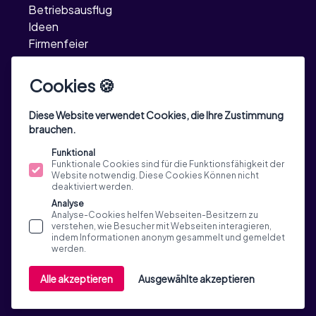
Betriebsausflug
Ideen
Firmenfeier
Ideen
Incentive Reisen
Cookies 🍪
TeamEvent
Ideen
Diese Website verwendet Cookies, die Ihre Zustimmung
brauchen.
Funktional
Funktionale Cookies sind für die Funktionsfähigkeit der
Website notwendig. Diese Cookies Können nicht
deaktiviert werden.
Analyse
Analyse-Cookies helfen Webseiten-Besitzern zu
verstehen, wie Besucher mit Webseiten interagieren,
indem Informationen anonym gesammelt und gemeldet
werden.
© 2015 - 2026 Custom Tours GmbH, Via Generale
Alle akzeptieren
Ausgewählte akzeptieren
Guisan 33a, 6900 Massagno, Switzerland