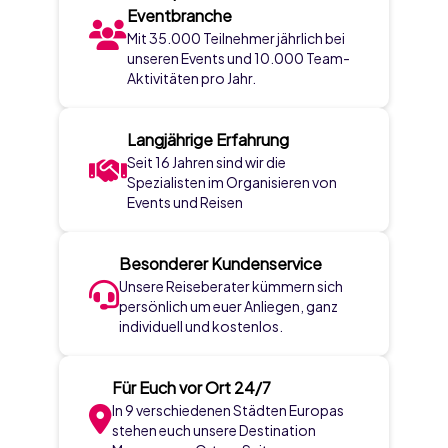
Eventbranche
Mit 35.000 Teilnehmer jährlich bei
unseren Events und 10.000 Team-
Aktivitäten pro Jahr.
Langjährige Erfahrung
Seit 16 Jahren sind wir die
Spezialisten im Organisieren von
Events und Reisen
Besonderer Kundenservice
Unsere Reiseberater kümmern sich
persönlich um euer Anliegen, ganz
individuell und kostenlos.
Für Euch vor Ort 24/7
In 9 verschiedenen Städten Europas
stehen euch unsere Destination